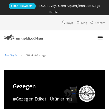
1.500 TL veya Üzeri Alışverişlerinizde Kargo
FIRSATI KAÇIRMA!
Bizden
Kayıt
Giriş
Sepetim
Ana Sayfa
Etiket: #Gezegen
Gezegen
#Gezegen Etiketli Ürünlerimiz