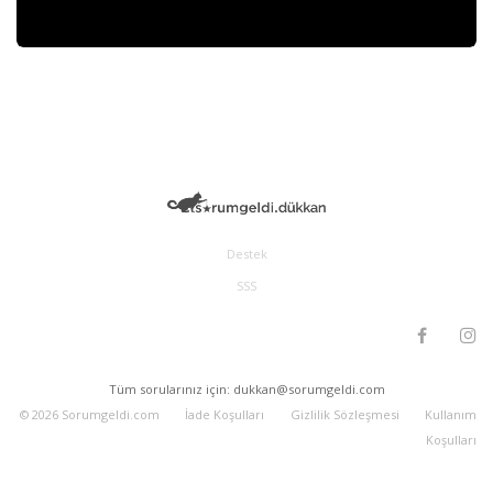
Destek
SSS
Tüm sorularınız için: dukkan@sorumgeldi.com
©
2026
Sorumgeldi.com
İade Koşulları
Gizlilik Sözleşmesi
Kullanım
Koşulları